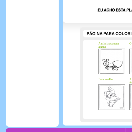
PÁGINA PARA COLOR
A minha pequena
O 
aranha
Bebé coelho
A 
ab