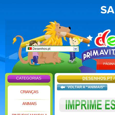
Desenhos.pt
CATEGORIAS
DESENHOS.PT
VOLTAR A "ANIMAIS"
CRIANÇAS
ANIMAIS