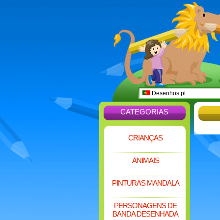
Desenhos.pt
CATEGORIAS
CRIANÇAS
ANIMAIS
PINTURAS MANDALA
PERSONAGENS DE
BANDA DESENHADA