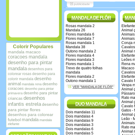
publicidade
MANDALA DE FLÔR
MAN
Rosas mandala 2
Elefant
Mandala 26
Animal 
Flores mandala 6
Animais 
Flores mandala 7
Animais
Rosas mandala 1
Coruja 
Colorir Populares
Mandala 38
Cavalos
Outono mandala 2
Animal 
mandala macaco
Flores mandala 4
Elefant
coracoes mandala
Flores mandala 3
Leões 
desenho para pintar
Flores mandala 1
Rena m
mandala
Trevo de quatro folhas
Macaco
desenhos para
mandala
Cavalos
colorear rosas
desenho para
Flores mandala 2
Elefant
desenho
colorir mandala
Outono mandala 1
Cavalo 
animal
desenho
mandala rena
Vespa 
VER "MANDALA DE FLÔR"
coracoes
desenho para pintar
Animal 
desenho para pintar
primavera
Pássaro
desenhos
Rato ma
criancas
Animal 
infantis estrela
DUO MANDALA
desenho
Cavalo 
para pintar flores
Gatos -
Dois mandalas 11
desenhos para colorear
Animal 
Dois mandalas 4
Leão - 
mandala
futebol
mandala
Dois mandalas 9
Animais 
elefante
Dois mandalas 3
Rato ma
Dois mandalas 6
Animal 
Dois mandalas 5