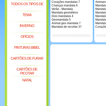
Corações mandalas 7
Animais 
TODOS OS TIPOS DE
Crianças mandala 6
Mandala
Verão - Mandala
Mandala
Mandala geométrico
Mandala
TEMA
Dois mandalas 4
Mandala
Geomandala 5
Mandala
Animal geo mandala 7
Mandala
INVERNO
Mandala de recortar 37
Coraçõe
OFÍCIOS
PINTURAS BIBEL
CARTÕES DE FURAR
CARTÕES DE
PICOTAR
NATAL