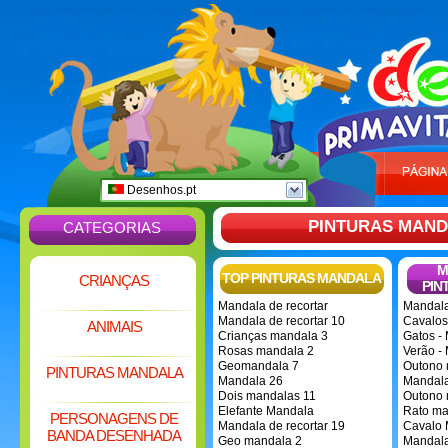
Desenhos.pt
PINTURAS MAN
CATEGORIAS
M
TOP PINTURAS MANDALA
CRIANÇAS
PIN
Mandala de recortar
Mandala
Mandala de recortar 10
Cavalos
ANIMAIS
Crianças mandala 3
Gatos -
Rosas mandala 2
Verão -
Geomandala 7
Outono 
PINTURAS MANDALA
Mandala 26
Mandala
pirulitos
Dois mandalas 11
Outono 
Elefante Mandala
Rato ma
PERSONAGENS DE
Mandala de recortar 19
Cavalo 
BANDA DESENHADA
Geo mandala 2
Mandala