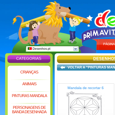
Desenhos.pt
CATEGORIAS
DESENHO
VOLTAR A "PINTURAS MA
CRIANÇAS
ANIMAIS
Mandala de recortar 6
PINTURAS MANDALA
PERSONAGENS DE
BANDA DESENHADA