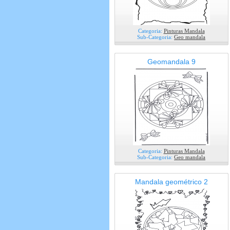
Categoria:
Pinturas Mandala
Sub-Categoria:
Geo mandala
Geomandala 9
Categoria:
Pinturas Mandala
Sub-Categoria:
Geo mandala
Mandala geométrico 2