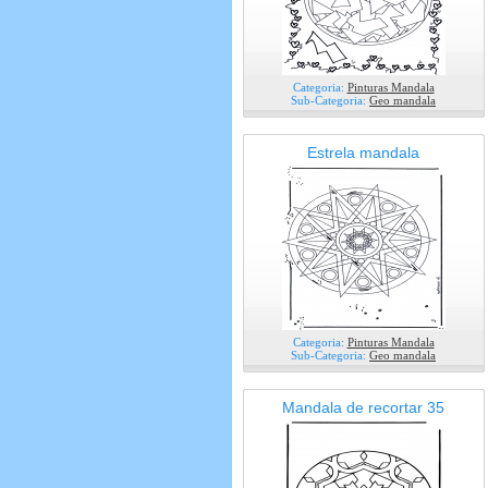
Categoria:
Pinturas Mandala
Sub-Categoria:
Geo mandala
Estrela mandala
Categoria:
Pinturas Mandala
Sub-Categoria:
Geo mandala
Mandala de recortar 35