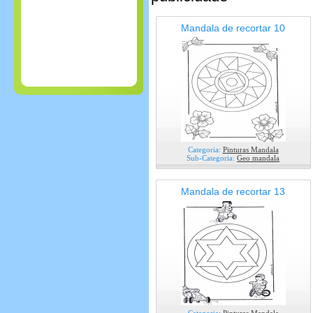
Mandala de recortar 10
Categoria:
Pinturas Mandala
Sub-Categoria:
Geo mandala
Mandala de recortar 13