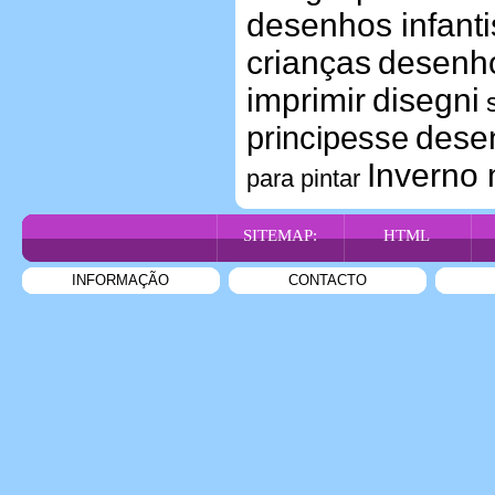
desenhos infanti
crianças
desenho
imprimir
disegni
desen
principesse
Inverno
para pintar
SITEMAP:
HTML
INFORMAÇÃO
CONTACTO