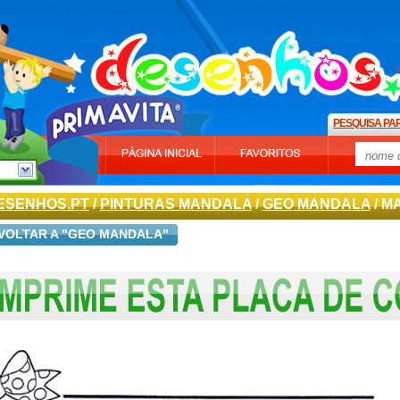
PESQUISA PA
ESENHOS.PT
/
PINTURAS MANDALA
/
GEO MANDALA
/ M
VOLTAR A "GEO MANDALA"