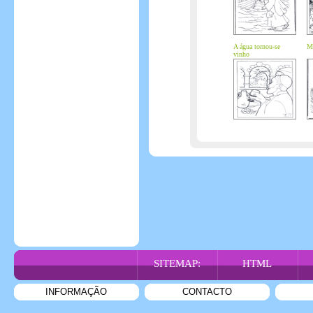
A água tornou-se
Ma
vinho
SITEMAP:
HTML
INFORMAÇÃO
CONTACTO