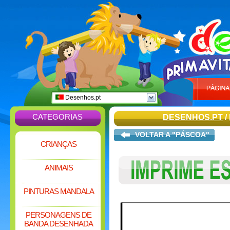
Desenhos.pt
CATEGORIAS
DESENHOS.PT
/
VOLTAR A "PÁSCOA"
CRIANÇAS
ANIMAIS
PINTURAS MANDALA
PERSONAGENS DE
BANDA DESENHADA