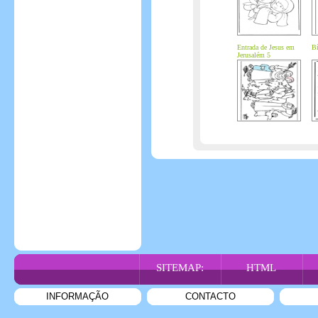
Entrada de Jesus em
Bí
Jerusalém 5
SITEMAP:
HTML
INFORMAÇÃO
CONTACTO