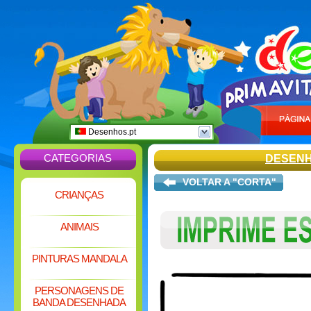
Desenhos.pt
CATEGORIAS
DESENH
VOLTAR A "CORTA"
CRIANÇAS
ANIMAIS
PINTURAS MANDALA
PERSONAGENS DE
BANDA DESENHADA