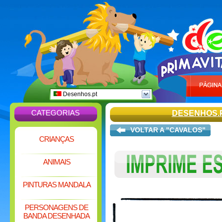
Desenhos.pt
CATEGORIAS
DESENHOS.
VOLTAR A "CAVALOS"
CRIANÇAS
ANIMAIS
PINTURAS MANDALA
PERSONAGENS DE
BANDA DESENHADA