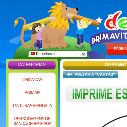
Desenhos.pt
CATEGORIAS
DESENHO
VOLTAR A "CARTAS"
CRIANÇAS
ANIMAIS
PINTURAS MANDALA
PERSONAGENS DE
BANDA DESENHADA