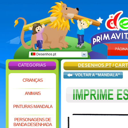
Desenhos.pt
CATEGORIAS
DESENHOS.PT
/
CART
VOLTAR A "MANDALA"
CRIANÇAS
ANIMAIS
PINTURAS MANDALA
PERSONAGENS DE
BANDA DESENHADA