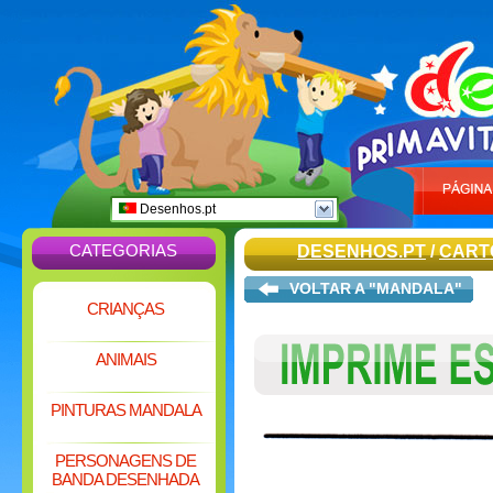
Desenhos.pt
CATEGORIAS
DESENHOS.PT
/
CART
VOLTAR A "MANDALA"
CRIANÇAS
ANIMAIS
PINTURAS MANDALA
PERSONAGENS DE
BANDA DESENHADA