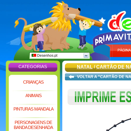
Desenhos.pt
CATEGORIAS
NATAL
/
CARTÃO DE N
VOLTAR A "CARTÃO DE N
CRIANÇAS
ANIMAIS
PINTURAS MANDALA
PERSONAGENS DE
BANDA DESENHADA