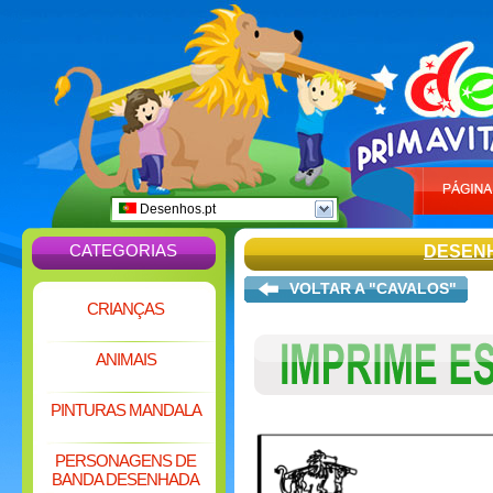
Desenhos.pt
CATEGORIAS
DESEN
VOLTAR A "CAVALOS"
CRIANÇAS
ANIMAIS
PINTURAS MANDALA
PERSONAGENS DE
BANDA DESENHADA