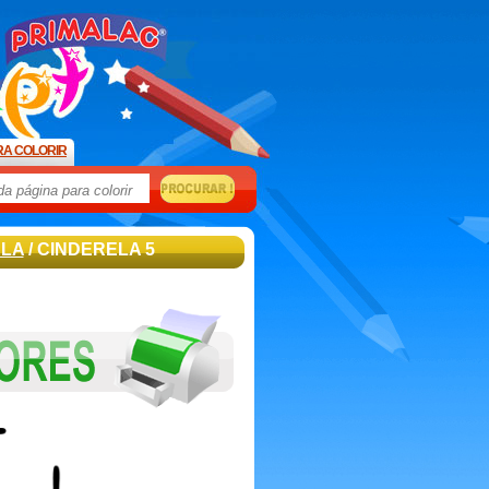
RA COLORIR
ELA
/ CINDERELA 5