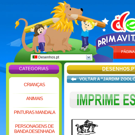
Desenhos.pt
CATEGORIAS
DESENHOS.P
VOLTAR A "JARDIM ZOOL
CRIANÇAS
ANIMAIS
PINTURAS MANDALA
PERSONAGENS DE
BANDA DESENHADA