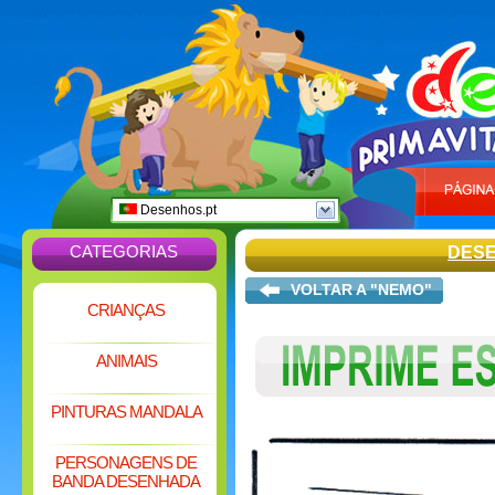
Desenhos.pt
CATEGORIAS
DESE
VOLTAR A "NEMO"
CRIANÇAS
ANIMAIS
PINTURAS MANDALA
PERSONAGENS DE
BANDA DESENHADA