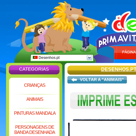
Desenhos.pt
CATEGORIAS
DESENHOS.P
VOLTAR A "ANIMAIS"
CRIANÇAS
ANIMAIS
PINTURAS MANDALA
PERSONAGENS DE
BANDA DESENHADA