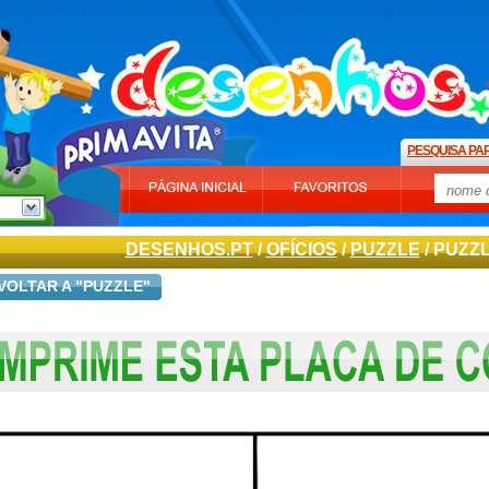
PESQUISA PA
DESENHOS.PT
/
OFÍCIOS
/
PUZZLE
/ PUZZ
VOLTAR A "PUZZLE"