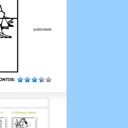
publicidade
n 9
10 diferenças Aladino