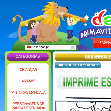
Desenhos.pt
CATEGORIAS
DESENHOS.
VOLTAR A "FADAS"
CRIANÇAS
ANIMAIS
PINTURAS MANDALA
PERSONAGENS DE
BANDA DESENHADA