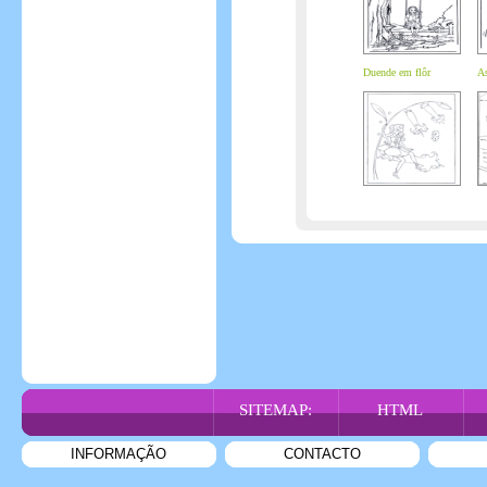
Duende em flôr
As
SITEMAP:
HTML
INFORMAÇÃO
CONTACTO