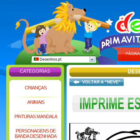
Desenhos.pt
CATEGORIAS
DES
VOLTAR A "NEVE"
CRIANÇAS
ANIMAIS
PINTURAS MANDALA
PERSONAGENS DE
BANDA DESENHADA