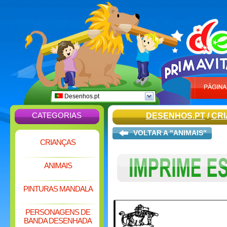
Desenhos.pt
CATEGORIAS
DESENHOS.PT
/
CR
VOLTAR A "ANIMAIS"
CRIANÇAS
ANIMAIS
PINTURAS MANDALA
PERSONAGENS DE
BANDA DESENHADA