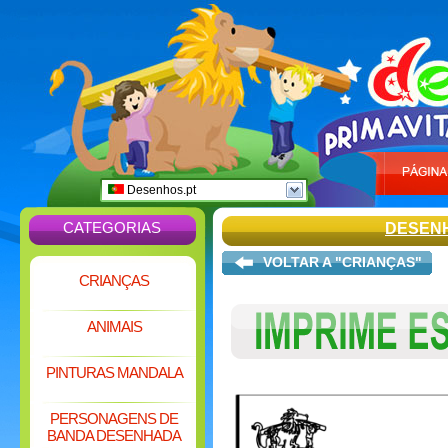
Desenhos.pt
CATEGORIAS
DESEN
VOLTAR A "CRIANÇAS"
CRIANÇAS
ANIMAIS
PINTURAS MANDALA
PERSONAGENS DE
BANDA DESENHADA