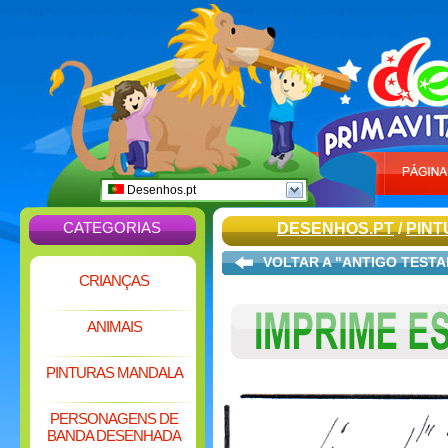
Desenhos.pt
CATEGORIAS
DESENHOS.PT
/
PINT
VOLTAR A "ANTIGO TEST
CRIANÇAS
ANIMAIS
PINTURAS MANDALA
PERSONAGENS DE
BANDA DESENHADA