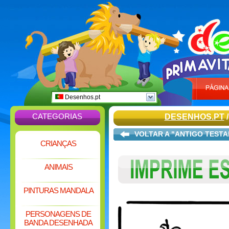
Desenhos.pt
CATEGORIAS
DESENHOS.PT
VOLTAR A "ANTIGO TEST
CRIANÇAS
ANIMAIS
PINTURAS MANDALA
PERSONAGENS DE
BANDA DESENHADA