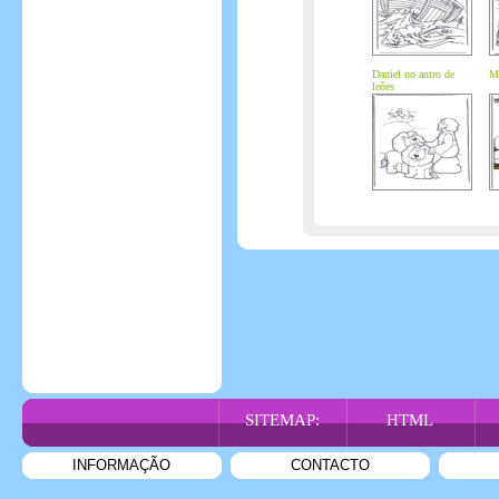
Daniel no antro de
Mo
leões
SITEMAP:
HTML
INFORMAÇÃO
CONTACTO