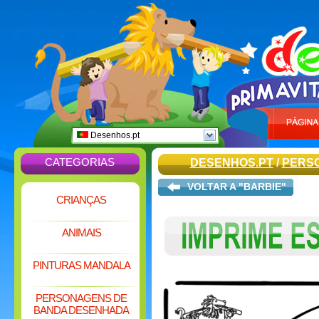
Desenhos.pt
CATEGORIAS
DESENHOS.PT
/
PERS
VOLTAR A "BARBIE"
CRIANÇAS
ANIMAIS
PINTURAS MANDALA
PERSONAGENS DE
BANDA DESENHADA