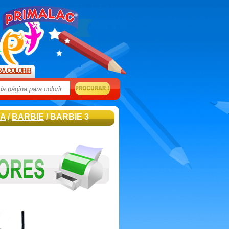
RA COLORIR
DA
/
BARBIE
/ BARBIE 3