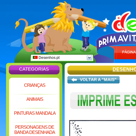
Desenhos.pt
CATEGORIAS
DESENHO
VOLTAR A "MAIS"
CRIANÇAS
ANIMAIS
PINTURAS MANDALA
PERSONAGENS DE
BANDA DESENHADA