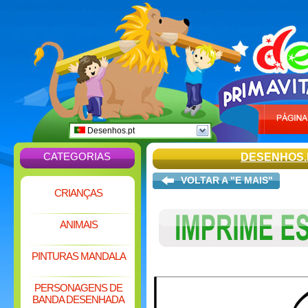
Desenhos.pt
CATEGORIAS
DESENHOS.
VOLTAR A "E MAIS"
CRIANÇAS
ANIMAIS
PINTURAS MANDALA
PERSONAGENS DE
BANDA DESENHADA