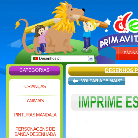
Desenhos.pt
CATEGORIAS
DESENHOS.P
VOLTAR A "E MAIS"
CRIANÇAS
ANIMAIS
PINTURAS MANDALA
PERSONAGENS DE
BANDA DESENHADA