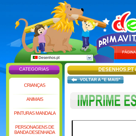
Desenhos.pt
CATEGORIAS
DESENHOS.PT
VOLTAR A "E MAIS"
CRIANÇAS
ANIMAIS
PINTURAS MANDALA
PERSONAGENS DE
BANDA DESENHADA