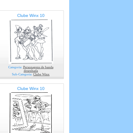
Clube Winx 10
Categoria:
Personagens de banda
desenhada
Sub-Categoria:
Clube Winx
Clube Winx 10