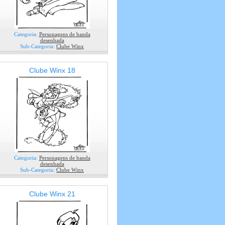
Categoria:
Personagens de banda
desenhada
Sub-Categoria:
Clube Winx
Clube Winx 18
Categoria:
Personagens de banda
desenhada
Sub-Categoria:
Clube Winx
Clube Winx 21