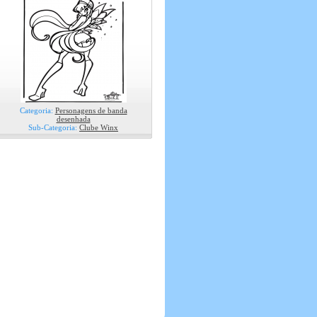
Categoria:
Personagens de banda
desenhada
Sub-Categoria:
Clube Winx