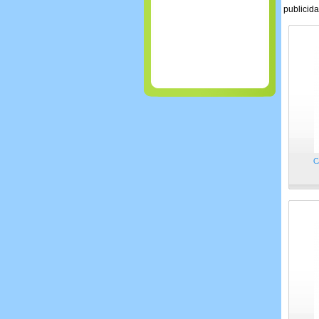
publicid
C