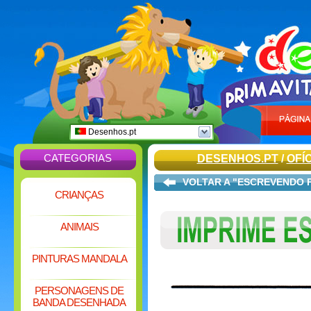
Desenhos.pt
CATEGORIAS
DESENHOS.PT
/
OFÍ
VOLTAR A "ESCREVENDO 
CRIANÇAS
ANIMAIS
PINTURAS MANDALA
PERSONAGENS DE
BANDA DESENHADA