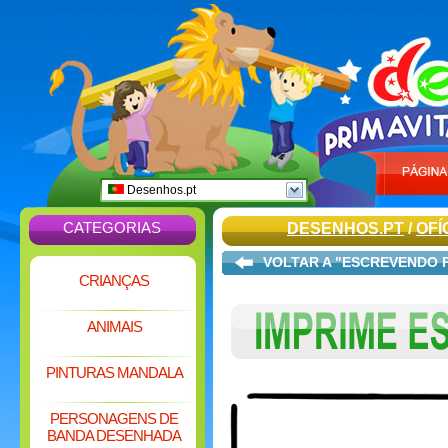
Desenhos.pt
CATEGORIAS
DESENHOS.PT
/
OFÍ
VOLTAR A "ESCREVENDO 
CRIANÇAS
ANIMAIS
PINTURAS MANDALA
PERSONAGENS DE
BANDA DESENHADA