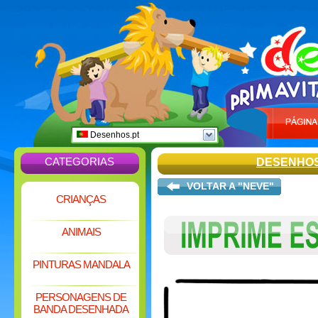
Desenhos.pt
CATEGORIAS
DESENHOS
VOLTAR A "NEVE"
CRIANÇAS
ANIMAIS
PINTURAS MANDALA
PERSONAGENS DE
BANDA DESENHADA