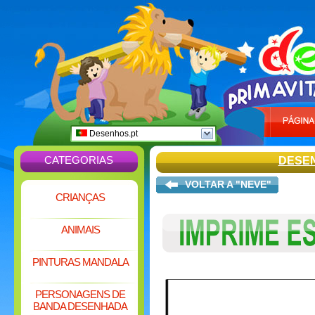
Desenhos.pt
CATEGORIAS
DESE
VOLTAR A "NEVE"
CRIANÇAS
ANIMAIS
PINTURAS MANDALA
PERSONAGENS DE
BANDA DESENHADA