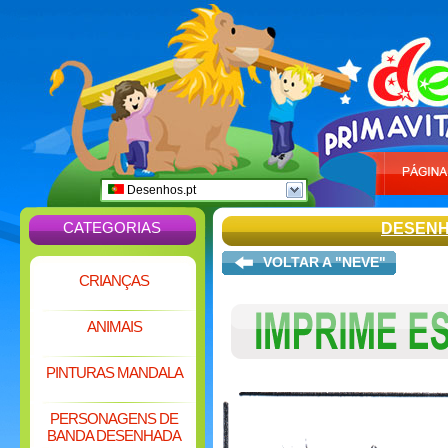
Desenhos.pt
CATEGORIAS
DESENH
VOLTAR A "NEVE"
CRIANÇAS
ANIMAIS
PINTURAS MANDALA
PERSONAGENS DE
BANDA DESENHADA