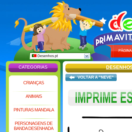
Desenhos.pt
CATEGORIAS
DESENHOS
VOLTAR A "NEVE"
CRIANÇAS
ANIMAIS
PINTURAS MANDALA
PERSONAGENS DE
BANDA DESENHADA