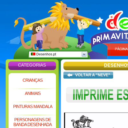
Desenhos.pt
CATEGORIAS
DESENHO
VOLTAR A "NEVE"
CRIANÇAS
ANIMAIS
PINTURAS MANDALA
PERSONAGENS DE
BANDA DESENHADA