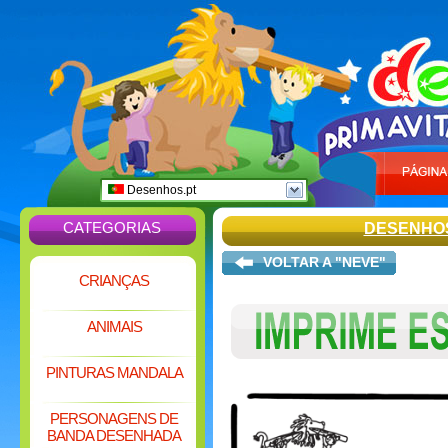
Desenhos.pt
CATEGORIAS
DESENHO
VOLTAR A "NEVE"
CRIANÇAS
ANIMAIS
PINTURAS MANDALA
PERSONAGENS DE
BANDA DESENHADA