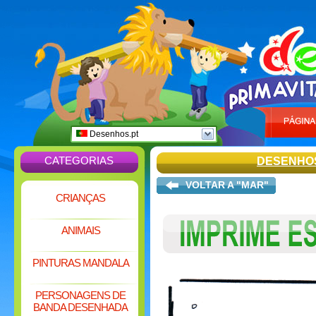
Desenhos.pt
CATEGORIAS
DESENHO
VOLTAR A "MAR"
CRIANÇAS
ANIMAIS
PINTURAS MANDALA
PERSONAGENS DE
BANDA DESENHADA