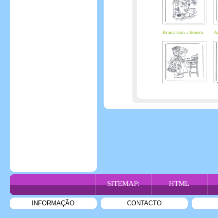
Brinca com a boneca
A
SITEMAP:
HTML
INFORMAÇÃO
CONTACTO