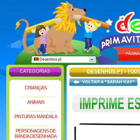
Desenhos.pt
CATEGORIAS
DESENHOS.PT
/
TODO
VOLTAR A "SARAH KAY"
CRIANÇAS
ANIMAIS
PINTURAS MANDALA
PERSONAGENS DE
BANDA DESENHADA