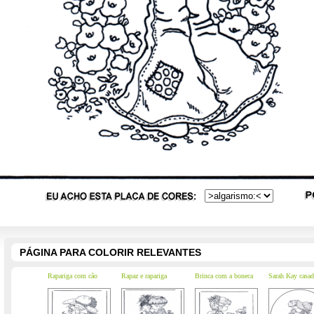
PÁGINA PARA COLORIR RELEVANTES
Rapariga com cão
Rapaz e rapariga
Brinca com a boneca
Sarah Kay casad