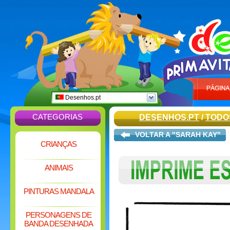
Desenhos.pt
CATEGORIAS
DESENHOS.PT
/
TODOS
VOLTAR A "SARAH KAY"
CRIANÇAS
ANIMAIS
PINTURAS MANDALA
PERSONAGENS DE
BANDA DESENHADA