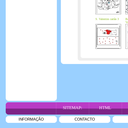
S. Valentim cartão 3
Ba
Va
SITEMAP:
HTML
INFORMAÇÃO
CONTACTO