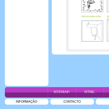
Gaivota numa rocha
Av
ár
SITEMAP:
HTML
INFORMAÇÃO
CONTACTO