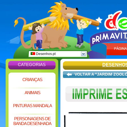
Desenhos.pt
CATEGORIAS
DESENHOS
VOLTAR A "JARDIM ZOOL
CRIANÇAS
ANIMAIS
PINTURAS MANDALA
PERSONAGENS DE
BANDA DESENHADA