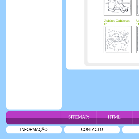
Ursinhos Carinhosos
Ur
12
1
SITEMAP:
HTML
INFORMAÇÃO
CONTACTO