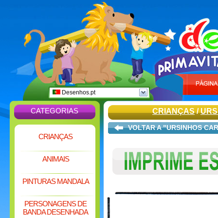
Desenhos.pt
CATEGORIAS
CRIANÇAS
/
URS
VOLTAR A "URSINHOS CA
CRIANÇAS
ANIMAIS
PINTURAS MANDALA
PERSONAGENS DE
BANDA DESENHADA