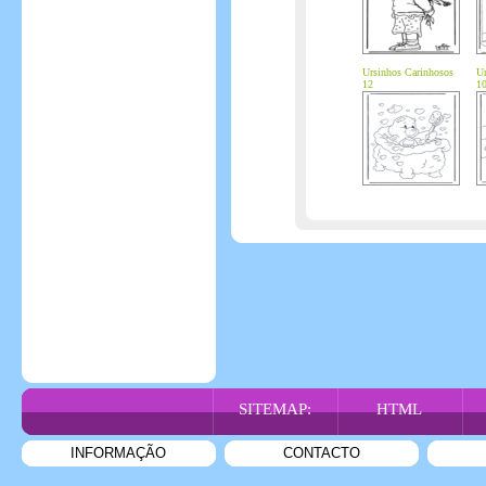
Ursinhos Carinhosos
Ur
12
1
SITEMAP:
HTML
INFORMAÇÃO
CONTACTO