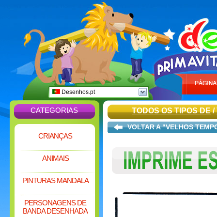
Desenhos.pt
CATEGORIAS
TODOS OS TIPOS DE
/
VOLTAR A "VELHOS TEMP
CRIANÇAS
ANIMAIS
PINTURAS MANDALA
PERSONAGENS DE
BANDA DESENHADA