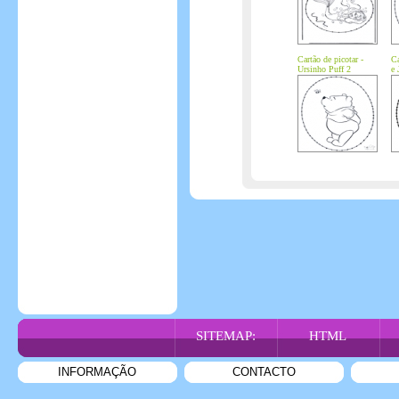
Cartão de picotar -
Ca
Ursinho Puff 2
e 
SITEMAP:
HTML
INFORMAÇÃO
CONTACTO