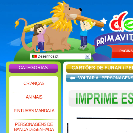
Desenhos.pt
CATEGORIAS
CARTÕES DE FURAR
/
PE
VOLTAR A "PERSONAGENS
CRIANÇAS
ANIMAIS
PINTURAS MANDALA
PERSONAGENS DE
BANDA DESENHADA